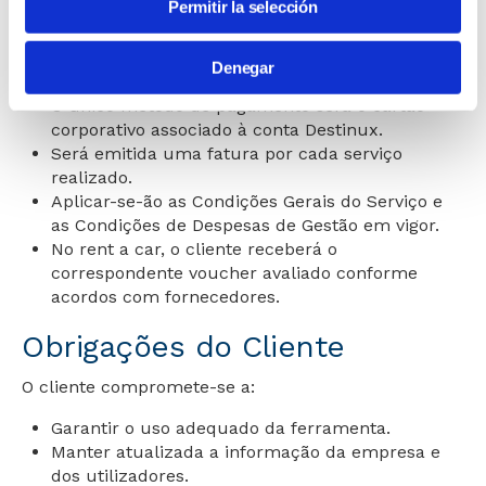
Todos os montantes são entendidos sem IVA.
Permitir la selección
Operativa e Faturação
Denegar
O único método de pagamento será o cartão
corporativo associado à conta Destinux.
Será emitida uma fatura por cada serviço
realizado.
Aplicar-se-ão as Condições Gerais do Serviço e
as Condições de Despesas de Gestão em vigor.
No rent a car, o cliente receberá o
correspondente voucher avaliado conforme
acordos com fornecedores.
Obrigações do Cliente
O cliente compromete-se a:
Garantir o uso adequado da ferramenta.
Manter atualizada a informação da empresa e
dos utilizadores.