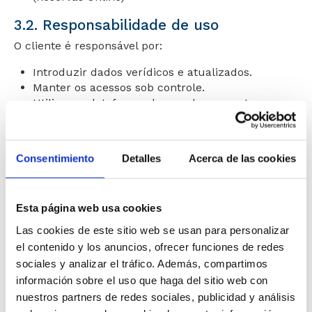
3.2. Responsabilidade de uso
O cliente é responsável por:
Introduzir dados verídicos e atualizados.
Manter os acessos sob controle.
Utilizar a plataforma de acordo com estas
condições.
A Destinux não será responsável por erros
Consentimiento
Detalles
Acerca de las cookies
decorrentes de informações incorretas fornecidas
pelo utilizador.
Condições Económicas
Esta página web usa cookies
Las cookies de este sitio web se usan para personalizar
4.1. Reservas Online (SBTA)
el contenido y los anuncios, ofrecer funciones de redes
0 € por reserva realizada integralmente online na
sociales y analizar el tráfico. Además, compartimos
Destinux.
información sobre el uso que haga del sitio web con
nuestros partners de redes sociales, publicidad y análisis
4.2. Serviço Off-line (PTA)