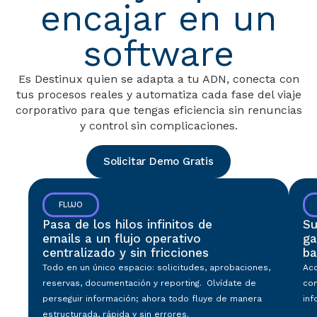
encajar en un
software
Es Destinux quien se adapta a tu ADN, conecta con
tus procesos reales y automatiza cada fase del viaje
corporativo para que tengas eficiencia sin renuncias
y control sin complicaciones.
Solicitar Demo Gratis
FLUJO
Pasa de los hilos infinitos de
Su
emails a un flujo operativo
ga
centralizado y sin fricciones
ba
Todo en un único espacio: solicitudes, aprobaciones,
Acc
reservas, documentación y reporting. Olvídate de
con
perseguir información; ahora todo fluye de manera
inf
estructurada, rápida y sin errores.