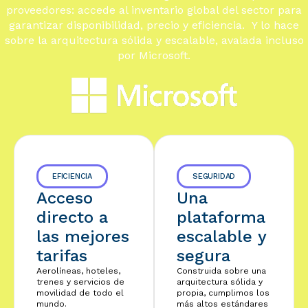
proveedores: accede al inventario global del sector para
garantizar disponibilidad, precio y eficiencia. Y lo hace
sobre la arquitectura sólida y escalable, avalada incluso
por Microsoft.
EFICIENCIA
SEGURIDAD
Acceso
Una
directo a
plataforma
las mejores
escalable y
tarifas
segura​
Aerolíneas, hoteles,
Construida sobre una
trenes y servicios de
arquitectura sólida y
movilidad de todo el
propia, cumplimos los
mundo.
más altos estándares