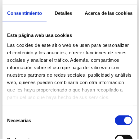
La
digitalización de la gestión de viajes
Consentimiento
Detalles
Acerca de las cookies
corporativos
no solo facilita la planificación, sino
que también trae consigo una serie de beneficios
significativos para las empresas. A continuación,
Esta página web usa cookies
desde Destinux, entramos en detalle en los más
destacados:
Las cookies de este sitio web se usan para personalizar
el contenido y los anuncios, ofrecer funciones de redes
Reducción de costes:
La automatización de
sociales y analizar el tráfico. Además, compartimos
procesos y la correcta implementación de
información sobre el uso que haga del sitio web con
políticas de viaje pueden resultar en ahorros
nuestros partners de redes sociales, publicidad y análisis
significativos, reduciendo entre un 5% y un 15%
los costes operativos. Además, la integración con
web, quienes pueden combinarla con otra información
proveedores permite obtener tarifas más
que les haya proporcionado o que hayan recopilado a
competitivas.
partir del uso que haya hecho de sus servicios.
Ahorro de tiempo:
El uso de un sistema integral
Selección
de viajes reduce hasta un 70% el tiempo
Necesarias
invertido en tareas administrativas, como la
de
aprobación de viajes, la gestión de gastos y la
consentimiento
elaboración de informes.