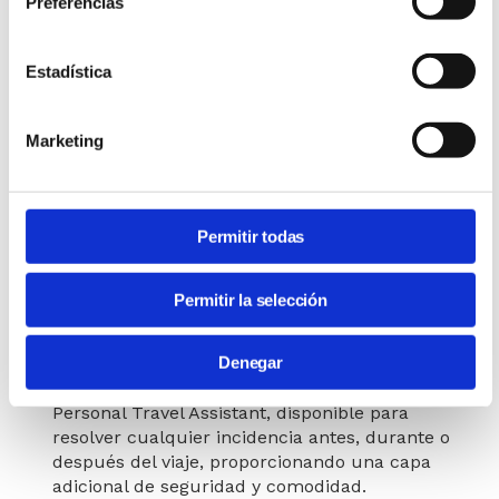
Preferencias
Mayor satisfacción del empleado:
Al contar
con una plataforma intuitiva que facilita la
Estadística
planificación de viajes, los empleados pueden
organizar sus desplazamientos de manera más
autónoma y acorde a sus preferencias, lo que se
Marketing
traduce en mayor satisfacción y eficiencia.
Mejor control y visibilidad:
Con un sistema
integral, las empresas tienen acceso a toda la
Permitir todas
información relacionada con los viajes en un
solo lugar, lo que permite un control en tiempo
real sobre los gastos y el cumplimiento de las
Permitir la selección
políticas de viaje.
Asistencia personalizada:
Destinux es el único
Denegar
sistema integral de viajes que incluye un
servicio de asistencia personalizada mediante un
Personal Travel Assistant, disponible para
resolver cualquier incidencia antes, durante o
después del viaje, proporcionando una capa
adicional de seguridad y comodidad.