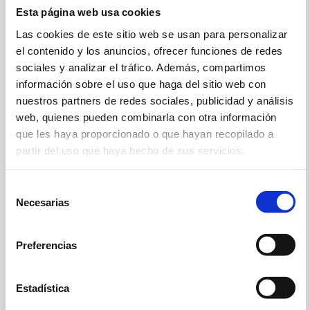
Relacionados
Esta página web usa cookies
Las cookies de este sitio web se usan para personalizar
el contenido y los anuncios, ofrecer funciones de redes
sociales y analizar el tráfico. Además, compartimos
información sobre el uso que haga del sitio web con
nuestros partners de redes sociales, publicidad y análisis
web, quienes pueden combinarla con otra información
que les haya proporcionado o que hayan recopilado a
partir del uso que haya hecho de sus servicios.
Selección
Necesarias
de
consentimiento
Preferencias
PRENSA ES
Consultia Business Travel
Estadística
inaugura el primer centro
tecnológico de Business Travel en