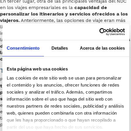
En tercer lugar, otra de las principales ventajas del NDC
en los viajes empresariales es la
capacidad de
personalizar los itinerarios y servicios ofrecidos a los
viajeros.
Anteriormente, las opciones de viaje eran más
limitadas, lo que dificultaba satisfacer las necesidades
individuales de los empleados que viajaban por motivos
laborales.
Con el NDC, las aerolíneas y los proveedores
de servicios pueden adaptar los paquetes de viaje a
Consentimiento
Detalles
Acerca de las cookies
las preferencias específicas de cada viajero
corporativo.
Esta página web usa cookies
Transparencia en la gestión
Las cookies de este sitio web se usan para personalizar
Por último,
el NDC permite a las aerolíneas ofrecer
el contenido y los anuncios, ofrecer funciones de redes
tarifas más flexibles, lo que brinda a las empresas la
posibilidad de elegir entre una variedad de opciones
sociales y analizar el tráfico. Además, compartimos
según sus políticas de viaje y el perfil del viajero.
Por
información sobre el uso que haga del sitio web con
ejemplo, una empresa puede optar por tarifas más
nuestros partners de redes sociales, publicidad y análisis
económicas para viajes de negocios cortos y básicos, o
web, quienes pueden combinarla con otra información
tarifas más flexibles y reembolsables para viajes más
que les haya proporcionado o que hayan recopilado a
prolongados o con posibles cambios en la programación.
partir del uso que haya hecho de sus servicios.