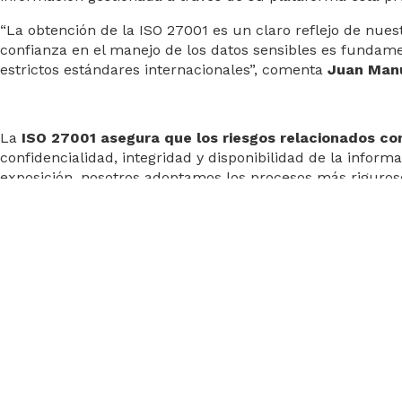
“La obtención de la ISO 27001 es un claro reflejo de nues
confianza en el manejo de los datos sensibles es fundam
estrictos estándares internacionales”, comenta
Juan Manu
La
ISO 27001 asegura que los riesgos relacionados co
confidencialidad, integridad y disponibilidad de la infor
exposición, nosotros adoptamos los procesos más riguroso
Sobre Consultia Business Travel
Consultia Business Travel® es una compañía española espe
solución global diferenciada basada en un software en la 
la gestión de los viajes de empresa. Además, de gestionar
La compañía, de capital español y fundada en 2010, cuent
sistema de gestión cerca de 3 millones de hoteles, más d
en más de 160 países, trenes, barcos y taxis y VTC en más