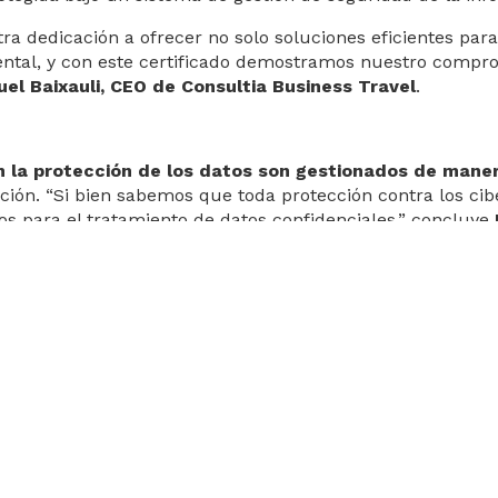
tra dedicación a ofrecer no solo soluciones eficientes pa
ental, y con este certificado demostramos nuestro compr
el Baixauli, CEO de Consultia Business Travel
.
n la protección de los datos son gestionados de mane
mación. “Si bien sabemos que toda protección contra los ci
s para el tratamiento de datos confidenciales.” concluye
cialista en la gestión integral de los viajes de negocio
nube con un servicio de asesoramiento personalizado (Pers
 las necesidades de reuniones, incentivos, congresos y ev
a actualmente con sedes en España y Portugal y presencia
e 600 compañías aéreas, 27 compañías de alquiler de coch
 de 90 estados, con lo que consigue una conectividad onli