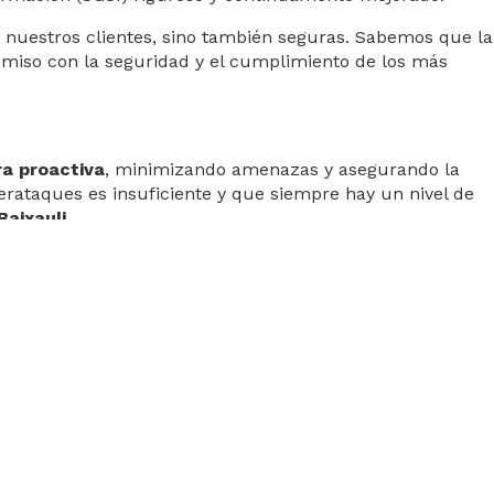
ra nuestros clientes, sino también seguras. Sabemos que la
omiso con la seguridad y el cumplimiento de los más
ra proactiva
, minimizando amenazas y asegurando la
berataques es insuficiente y que siempre hay un nivel de
Baixauli
.
s (Travel Management Company). Gracias a Destinux®, su
onal Travel Assistant), ofrece una solución integral para
entos (MICE) que la empresa necesite.
 en 14 países. Consultia ha integrado en su potente
es distribuidas por todo el mundo y traslados privados
ne y eficiencia que destacan en el mercado del viaje de