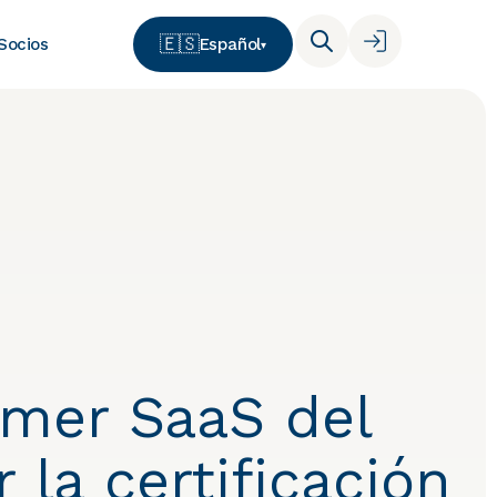
🇪🇸
Español
Socios
▾
imer SaaS del
 la certificación