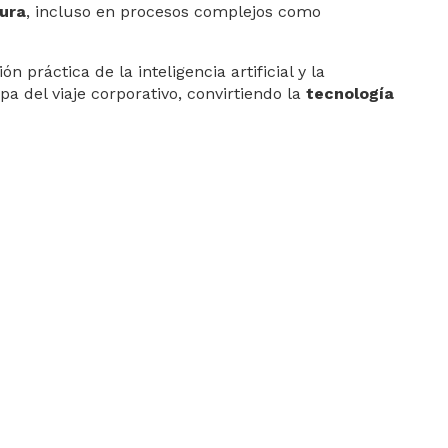
gura
, incluso en procesos complejos como
práctica de la inteligencia artificial y la
a del viaje corporativo, convirtiendo la
tecnología
l Management Company) que impulsa la transformación
erconectada e integrada. Frente a la rigidez y la
icio humano se complementan para mejorar de forma
 España y Portugal y con clientes en tres continentes.
tegra a los players más relevantes de la industria con
do NDC), 27 compañías de alquiler de coches
 de 90 estados. Además de integrar en una única
iajes de empresa.