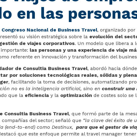
o en las persona
I Congreso Nacional de Business Travel
, organizado por
resentó su visión estratégica sobre la
evolución del sect
gestión de viajes corporativos
. Un modelo que libera a l
 importante:
las personas y una experiencia de viaje m
omo referente en innovación y transformación del business
dador de Consultia Business Travel
, abordó hacia dónde s
ar por soluciones tecnológicas reales, sólidas y ple
ger
, facilitando la toma de decisiones, automatizando pro
ón no es la inteligencia artificial, sino en
construir una
ando que la
eficiencia
y la
optimización
de costes solo se
e Consultia Business Travel
, que formó parte de la me
s compañías del sector; señaló que
“la clave del éxito de
pia (end-to-end) como Destinux,
para que el gestor de vi
stacó que este enfoque permite al travel manager tener e