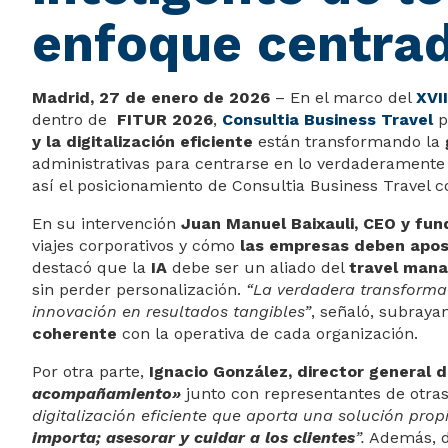
enfoque centrad
Madrid, 27 de enero de 2026
– En el marco del
XVI
dentro de
FITUR 2026
,
Consultia Business Travel
p
y la digitalización eficiente
están transformando la
administrativas para centrarse en lo verdaderamente
así el posicionamiento de Consultia Business Travel c
En su intervención
Juan Manuel Baixauli, CEO y fun
viajes corporativos y cómo
las empresas deben apost
destacó que la
IA
debe ser un aliado del
travel mana
sin perder personalización.
“La verdadera transformaci
innovación en resultados tangibles”
, señaló, subray
coherente
con la operativa de cada organización.
Por otra parte,
Ignacio González, director general d
acompañamiento»
junto con representantes de otra
digitalización eficiente que aporta una solución pro
importa; asesorar y cuidar a los clientes
”.
Además, de