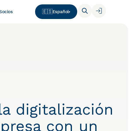
🇪🇸
Español
Socios
▾
a digitalización
mpresa con un