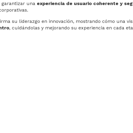
 y garantizar una
experiencia de usuario coherente y se
corporativas.
irma su liderazgo en innovación, mostrando cómo una visión 
ntro
, cuidándolas y mejorando su experiencia en cada etap
izada en la gestión integral de viajes de trabajo (Trave
digital propia (end-to-end) basada en tecnología nativa, hip
 reivindica un modelo en el que la tecnología y el serv
 viajero. Fundada en 2010, cuenta actualmente con sedes en
Travel en obtener la certificación ISO 27001. El sistema in
tamentos, más de 600 compañías aéreas (todo el conteni
en más de 160 países, trenes, barcos y taxis y VTC en más
eserva, control, seguimiento y análisis estratégico de los v