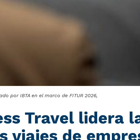
ado por IBTA en el marco de FITUR 2026,
ss Travel lidera la
os viajes de empr