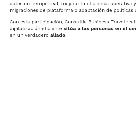
datos en tiempo real, mejorar la eficiencia operativa
migraciones de plataforma o adaptación de políticas 
Con esta participación, Consultia Business Travel reaf
digitalización eficiente
sitúa a las personas en el ce
en un verdadero
aliado
.
Sobre Consultia Business Travel
Consultia Business Travel© es una compañía especial
del business travel a través de Destinux, su solución 
deshumanización del enfoque convencional, Consultia
real la eficiencia de la empresa y la experiencia del
Destinux, la primera solución del sector del Business 
cerca de 3 millones de hoteles, más de 600.000 apar
distribuidas por todo el mundo y traslados privados 
solución digital todos los procesos de planificación, r