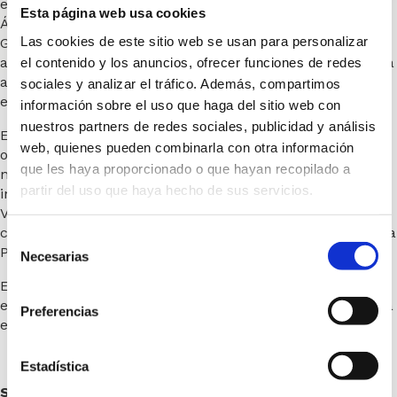
espacios informativos y programas especiales de RTVV; y
Esta página web usa cookies
Ángela Pérez Pérez, investigadora en Biomedicina y
Las cookies de este sitio web se usan para personalizar
Genética, fundadora de Health in Code y Premio Jaume I
al Emprendimiento 2022. Cada uno de ellos acompañará
el contenido y los anuncios, ofrecer funciones de redes
a los asistentes a vivir una experiencia única en destinos
sociales y analizar el tráfico. Además, compartimos
exóticos.
información sobre el uso que haga del sitio web con
nuestros partners de redes sociales, publicidad y análisis
En la programación para los próximos meses, ya están
web, quienes pueden combinarla con otra información
organizadas dos expediciones a Uganda “Gorilas en la
que les haya proporcionado o que hayan recopilado a
niebla”, el próximo 14 de julio con Jorge Gaspar como
partir del uso que haya hecho de sus servicios.
invitado especial y el 1 de septiembre con Maribel
Vilaplana; y otra al Sáhara el próximo 27 de octubre para
cruzar las dunas del desierto en vehículo 4×4 con Ángela
Selección
Pérez.
Necesarias
de
consentimiento
Estas experiencias cuentan con la colaboración de
empresas como Iberia, Enterprise y de la Asociación para
Preferencias
el Progreso de la Dirección (APD).
Estadística
Sobre Consultia Business Travel