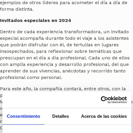
ejemplos de otros líderes para acometer el día a día de
forma distinta.
Invitados especiales en 2024
Dentro de cada experiencia transformadora, un invitado
especial acompaña durante todo el viaje a los asistentes
que podrán disfrutar con él, de tertulias en lugares
insospechados, para reflexionar sobre temáticas que
preocupan en el día a día profesional. Cada uno de ellos
con amplia experiencia y desarrollo profesional, del que
aprender de sus vivencias, anécdotas y recorrido tanto
profesional como personal.
Para este año, la compañía contará, entre otros, con la
participación de los siguientes invitados como: Jorge
Martínez “Aspar”, piloto de motociclismo español y cuatro
veces campeón del mundo. Fundador y CEO de la
escudería de motos líder en el mundo; Maribel Vilaplana,
Consentimiento
Detalles
Acerca de las cookies
reconocida comunicadora especializada en
Comunicación Corporativa y conductora principal de los