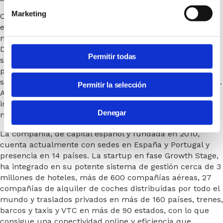
Marketing
Consultia Business Travel® es una compañía española
especialista en la gestión integral de los viajes de
negocios (Travel Management Company). Gracias a
Destinux®, su solución global diferenciada basada en un
Permitir todas
software en la nube con un servicio de asesoramiento
personalizado (Personal Travel Assistant), ofrece una
solución integral para la gestión de los viajes de empresa.
Permitir la selección
Además, de gestionar las necesidades de reuniones,
incentivos, congresos y eventos (MICE) que la empresa
Denegar
necesite.
La compañía, de capital español y fundada en 2010,
cuenta actualmente con sedes en España y Portugal y
presencia en 14 países. La startup en fase Growth Stage,
ha integrado en su potente sistema de gestión cerca de 3
millones de hoteles, más de 600 compañías aéreas, 27
compañías de alquiler de coches distribuidas por todo el
mundo y traslados privados en más de 160 países, trenes,
barcos y taxis y VTC en más de 90 estados, con lo que
consigue una conectividad online y eficiencia que