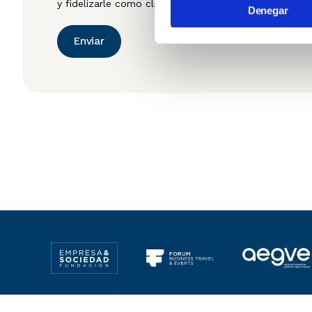
y fidelizarle como cliente.
Denegar
Enviar