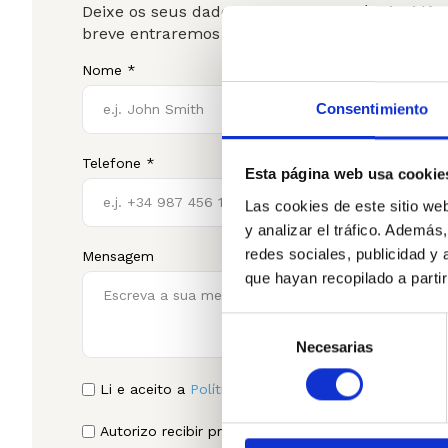
Deixe os seus dados e partilhe qual é a incidê
breve entraremos em contacto para o ajudar.
Nome *
Email *
Consentimiento
Telefone *
Empresa *
Esta página web usa cookie
Las cookies de este sitio we
y analizar el tráfico. Ademá
redes sociales, publicidad y
Mensagem
que hayan recopilado a parti
Selección
Necesarias
de
consentimiento
Li e aceito a
Política de Privacidade.
Autorizo recibir promociones y publicidad relacio