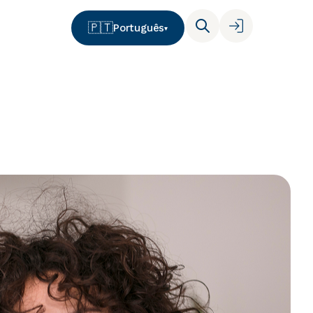
🇵🇹
Português
▾