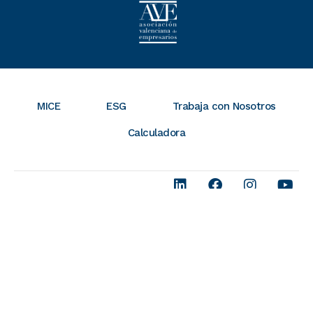
MICE
ESG
Trabaja con Nosotros
Calculadora
Política de cookies
© 2026
Política de privacidad y Condiciones Generales
Consultia
Seguridad
Business
Travel -
Desarrollado
por Valor de
Ley