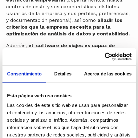
centros de coste y sus características, distintos
usuarios de la empresa y sus perfiles, preferencias,
y documentación personal), así como
añadir los
criterios que la empresa necesita para la
optimización de análisis de datos y contabilidad.
Además,
el software de viajes es capaz de
adaptarse a cualquier tipo de empresa
,
independientemente de su tamaño o complejidad,
optimizando todos los procesos de gestión y
realizando un posterior análisis
que permite
Consentimiento
Detalles
Acerca de las cookies
simplificar el proceso de contabilidad y
administración.
Esta página web usa cookies
Módulo de reservas
Las cookies de este sitio web se usan para personalizar
Este
módulo de reservas permite conectarse con
el contenido y los anuncios, ofrecer funciones de redes
los proveedores que forman parte de la industria
sociales y analizar el tráfico. Además, compartimos
del viaje
,
mostrando las opciones más óptimas de
información sobre el uso que haga del sitio web con
reserva para poder realizar la gestión de manera
sencilla y autónoma, eligiendo entre un amplio
nuestros partners de redes sociales, publicidad y análisis