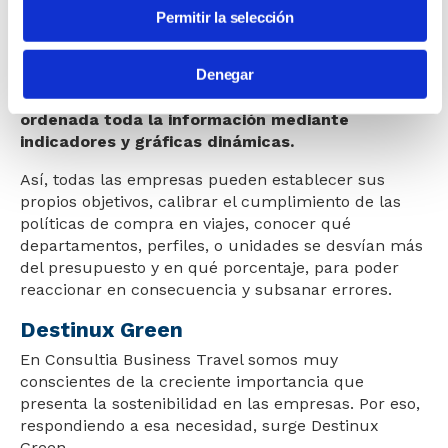
Permitir la selección
El procedimiento es sencillo; una vez introducidos
en el sistema los parámetros necesarios, la empresa
Denegar
puede monitorizar en tiempo real el estado de todos
sus viajes,
visualizando de forma clara y
ordenada toda la información mediante
indicadores y gráficas dinámicas.
Así, todas las empresas pueden establecer sus
propios objetivos, calibrar el cumplimiento de las
políticas de compra en viajes, conocer qué
departamentos, perfiles, o unidades se desvían más
del presupuesto y en qué porcentaje, para poder
reaccionar en consecuencia y subsanar errores.
Destinux Green
En Consultia Business Travel somos muy
conscientes de la creciente importancia que
presenta la
sostenibilidad en las empresas
. Por eso,
respondiendo a esa necesidad, surge
Destinux
Green.