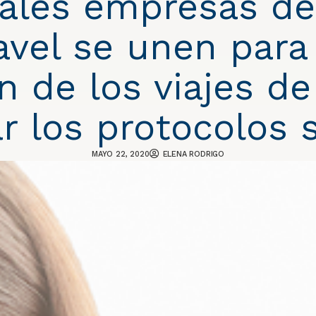
pales empresas del
avel se unen para 
n de los viajes d
r los protocolos 
MAYO 22, 2020
ELENA RODRIGO